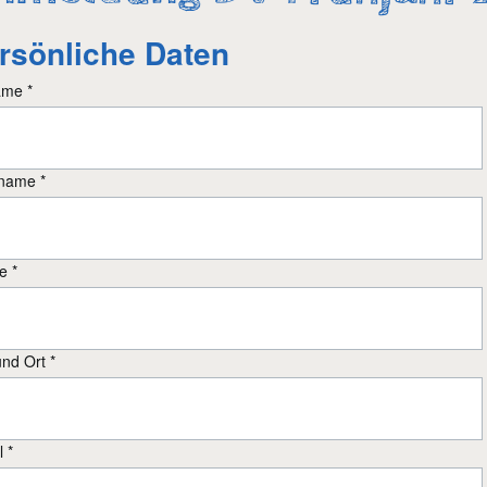
rsönliche Daten
tfeld
ame
*
tfeld
name
*
tfeld
e
*
tfeld
nd Ort
*
tfeld
l
*