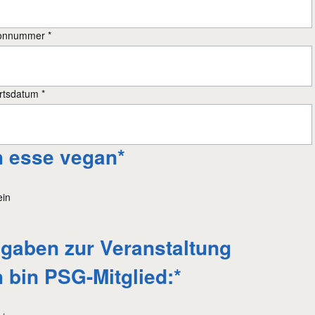
tfeld
fonnummer
*
tfeld
rtsdatum
*
lichtfeld
h esse vegan
*
ein
gaben zur Veranstaltung
lichtfeld
h bin PSG-Mitglied:
*