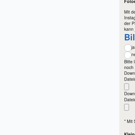
Foto
Mit d
Insta
der P
kann 
Pf
Bi
ja
n
Bitte
noch n
Down
Datei
Down
Datei
*
Mit 
Klei