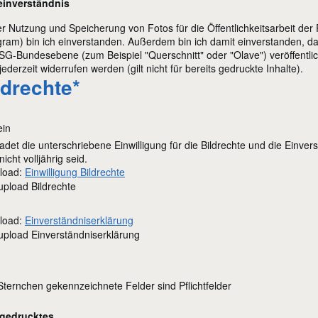
einverständnis
er Nutzung und Speicherung von Fotos für die Öffentlichkeitsarbeit d
gram) bin ich einverstanden. Außerdem bin ich damit einverstanden, da
SG-Bundesebene (zum Beispiel "Querschnitt" oder "Olave") veröffentli
jederzeit widerrufen werden (gilt nicht für bereits gedruckte Inhalte).
lichtfeld
ldrechte
*
ein
 ladet die unterschriebene Einwilligung für die Bildrechte und die Einve
icht volljährig seid.
load:
Einwilligung Bildrechte
upload Bildrechte
load:
Einverständniserklärung
upload Einverständniserklärung
Sternchen gekennzeichnete Felder sind Pflichtfelder
ngedrucktes