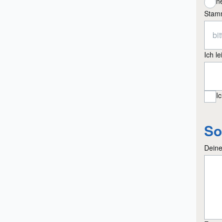
n
Stam
Ich l
I
So
Deine