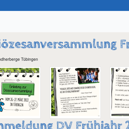
iözesanversammlung Fr
ndherberge Tübingen
nmeldung DV Frühjahr 