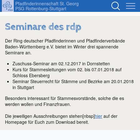
Pfadfinderinnenschaft St. Georg
S
PSG Rottenburg-Stuttgart
u
c
h
Seminare des rdp
b
e
Der Ring deutscher Pfadfinderinnen und Pfadfinderverbände
g
Baden-Württemberg e.V. bietet im Winter drei spannende
r
Seminare an.
i
f
Zuschuss-Seminar am 02.12.2017 in Dornstetten
Kurs für Stammesleitungen vom 02. bis 07.01.2018 auf
f
Schloss Ebersberg
e
Seminar Steuerrecht für Stämme und Bezirke am 20.01.2018
in Stuttgart
Besonders interessant für Stammesvorstände, solche die es
werden wollen und Finanzfrauen.
Die jeweiligen Ausschreibungen stehen[nbsp]
hier
auf der
Homepage für Euch zum Download bereit.